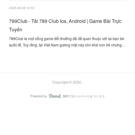
2023.08.08 10:50
789Club - Tải 789 Club Ios, Android | Game Bài Trực
Tuyến
789Club là một cổng game đổi thưởng đã rất quen thuộc với lại bạn bè
quốc tế. Tuy rằng, tại Việt Nam gương mặt này còn khá non trẻ nhưng…
Copyright ©
2026
.
Powered by
無料でホームページをつくろう
AmebaOwnd
フォロー